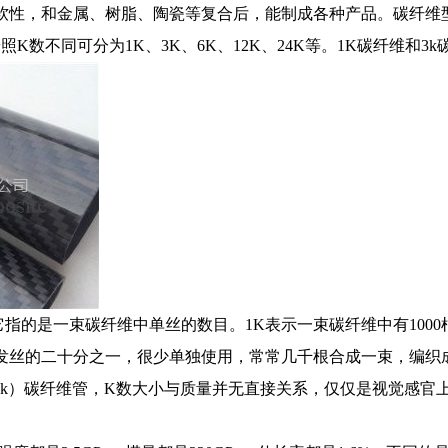
软性，和金属、树脂、陶瓷等复合后，能制成各种产品。碳纤维
K数不同可分为1K、3K、6K、12K、24K等。1K碳纤维和3
是一束碳纤维中单丝的数目。1K表示一束碳纤维中有1000根单
发丝的二十分之一，很少单独使用，常常几千根合成一束，编织
3k）
碳纤维管
，K数大小与质量并无直接关系，仅仅是视觉感官