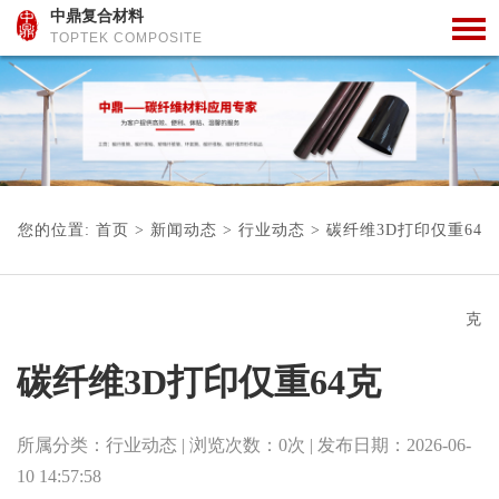
中鼎复合材料
TOPTEK COMPOSITE
您的位置:
首页
>
新闻动态
>
行业动态
>
碳纤维3D打印仅重64
克
碳纤维3D打印仅重64克
所属分类：
行业动态
| 浏览次数：
0
次
| 发布日期：
2026-06-
10 14:57:58