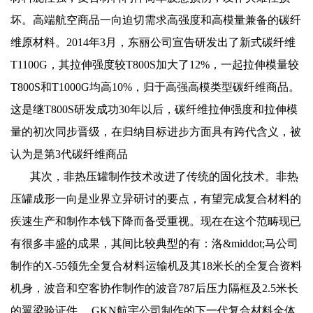
坏。高端航空商品一向迫切需求高强度和高模量兼备的碳纤
维原材料。2014年3月，东丽公司宣告研发出了新式碳纤维
T1100G，其拉伸强度较T800S加大了12%，一起拉伸模量较
T800S和T1000G均高10%，归于高强高模类型碳纤维商品。
这是继T800S研发成功30年以后，碳纤维拉伸强度和拉伸模
量的初次同步晋级，在归纳目标进步方面具有跨代含义，被
认为是第3代碳纤维商品
其次，非热压罐制作技术改进了传统的固化技术。非热
压罐成形一向是业界立异研讨的要点，有望完成复合材料的
疾速生产和制作本钱下降而备受重视。现在在这个范畴现已
有很多丰盛的成果，其间比较典型的有：洛&middot;马公司
制作的X-55领先全复合材料运输机及其18米长的全复合资料
机身，波音和空客协作制作的波音787后压力隔框及2.5米长
的翼梁验证件， GKN航宇公司制作的下一代复合材料全体