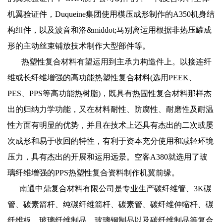
机翼验证件，Duqueine集团使用模压成形制作的A350机身结
构组件，以及波音和洛&middot;马别离运用根据非热压罐成
形的主动丝束铺放技术制作大型部件等。
热塑性复合材料有望运用到主承力构造件上。以接连纤
维或长纤维增强的高功能热塑性复合材料(选用PEEK、
PES、PPS等高功能热树脂)，既具有热固性复合材料那样杰
出的归纳力学功能，又在材料耐性、防腐性、耐磨性及耐温
性方面有明显的优势，并且在技术上还具有杰出的二次或屡
次成形和易于收回的特性，有利于资本充分使用和减轻环境
压力，具有杰出的开展和运用远景。空客A380就选用了玻
璃纤维增强的PPS热塑性复合资料制作机翼前缘。
南通中鼎复合材料有限公司是专业生产
碳纤维管
、
3K
碳
管
、
碳素箭杆
、
纯碳纤维箭杆
、碳素管、碳纤维伸缩杆、
碳
纤维板
、玻璃纤维制品、玻璃钢制品以及碳纤维制品等复合