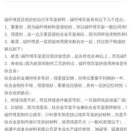
碳纤维是目前好的自行车车架材料，碳纤维车架具有以下几个优点:

1、重量轻，因为碳纤维材料是很轻的，所以碳纤维车架一般比同等级
2、强度好，这一点主要是跟铝合金车架相比，因为同样追求刚性和轻
3、吸震，碳纤维是一层层碳布用胶水黏合在一起，经过烘干制成的，
缺点如下:

1、娇贵:碳纤维车架是目前比较贵的，起步价也在4K以上，而且碳
2、寿命短:因为材质和制作工艺的特点，碳纤维车架的使用寿命是有限的
钛合金:

钛合金的金属特性非常好，强度接近钢，但单位重量不到钢的一半。

钛合金刚性不错，强度很好，重量也比较轻，具有一定的记忆特性（轻
钛合金的缺点:

1、焊接强度不好，而且焊接条件极其苛刻，一旦脱焊就必须返厂或者报
2、比较软，因为强度高，钛合金车架不会像铝合金车架那样粗壮，所
碳纤维是制作公路车、计时赛车和竞技山地车车架的好材料，但是不经
钛合金是制作旅行车的好材料，使用强度不大（一般XC程度以下）、不
南通中鼎复合材料有限公司是专业生产碳纤维管、3K碳管、碳素箭杆