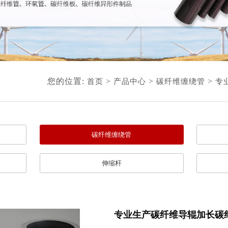
您的位置:
>
>
>
首页
产品中心
碳纤维缠绕管
专
碳纤维缠绕管
伸缩杆
专业生产碳纤维导辊加长碳