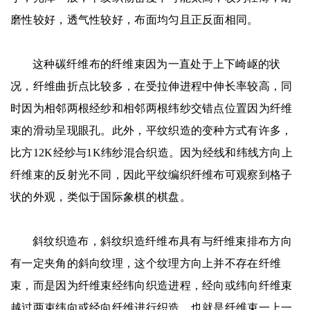
磨性较好，透气性较好，布面均匀且正反面相同。
这种碳纤维布的纤维束因为一直处于上下崎岖的状
况，纤维曲折点比较多，在受拉伸进程中伸长率较高，同
时因为相邻两根经纱和相邻两根纬纱交错点位置因为纤维
束的滑动呈现眼孔。此外，平纹织造的变种方式有许多，
比方12K经纱与1K纬纱混合织造。因为经线和纬线方向上
纤维束的反射光不同，因此平纹编织纤维布可观察到格子
状的外观，类似于国际象棋的棋盘。
斜纹织造布，斜纹织造纤维布具有与纤维束排布方向
有一定夹角的斜向纹理，这个纹理方向上并不存在纤维
束，而是因为纤维束经纬向织造进程，经向或纬向纤维束
越过两束纬向或经向纤维进行织造。也就是纤维束一上一